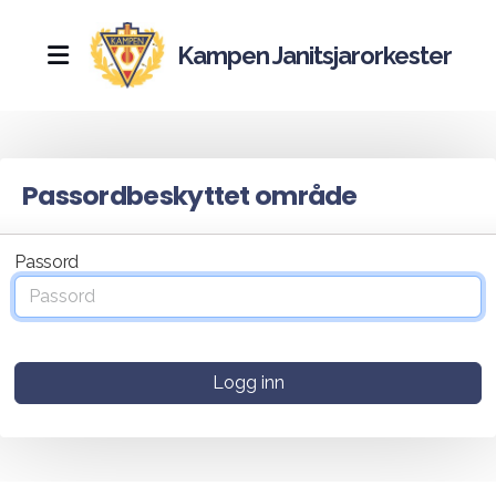
Kampen Janitsjarorkester
Nyheter
Passordbeskyttet område
Historie
Hall of fame
Passord
Kampebilen
17.mai
Logg inn
Kjenningsmelodier