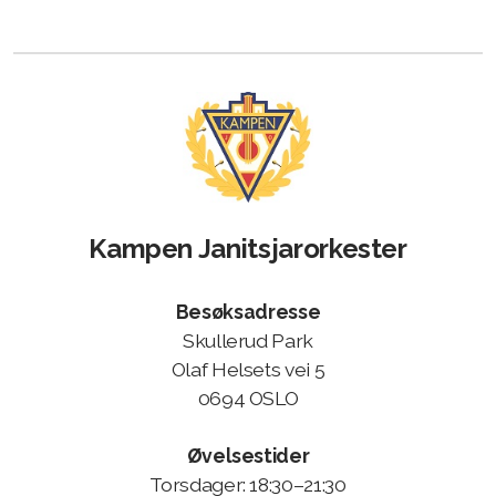
Styret
Kampen Janitsjarorkester
Spille for deg?
Besøksadresse
Bli medlem?
Skullerud Park
Olaf Helsets vei 5
0694 OSLO
Arrangementer og planlegging
Øvelsestider
Torsdager: 18:30–21:30
Styre og stell