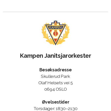
Styret
Kampen Janitsjarorkester
Spille for deg?
Besøksadresse
Bli medlem?
Skullerud Park
Olaf Helsets vei 5
0694 OSLO
Arrangementer og planlegging
Øvelsestider
Torsdager: 18:30–21:30
Styre og stell