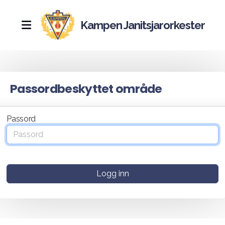
Kampen Janitsjarorkester
Nyheter
Passordbeskyttet område
Historie
Hall of fame
Passord
Kampebilen
17.mai
Logg inn
Kjenningsmelodier